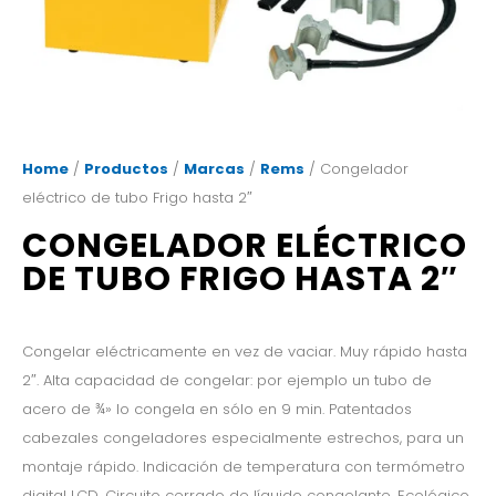
Home
/
Productos
/
Marcas
/
Rems
/ Congelador
eléctrico de tubo Frigo hasta 2″
CONGELADOR ELÉCTRICO
DE TUBO FRIGO HASTA 2″
Congelar eléctricamente en vez de vaciar. Muy rápido hasta
2″. Alta capacidad de congelar: por ejemplo un tubo de
acero de ¾» lo congela en sólo en 9 min. Patentados
cabezales congeladores especialmente estrechos, para un
montaje rápido. Indicación de temperatura con termómetro
digital LCD. Circuito cerrado de líquido congelante. Ecológico.