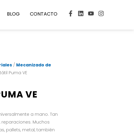
BLOG
CONTACTO
iales
/
Mecanizado de
rtátil Puma VE
PUMA VE
universalmente a mano. Tan
e, reparaciones. Muchos
s, pallets, metal, también