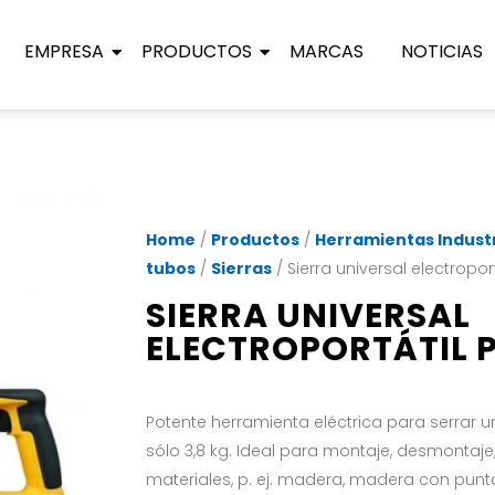
EMPRESA
PRODUCTOS
MARCAS
NOTICIAS
Home
/
Productos
/
Herramientas Industr
tubos
/
Sierras
/ Sierra universal electropo
SIERRA UNIVERSAL
ELECTROPORTÁTIL 
Potente herramienta eléctrica para serrar 
sólo 3,8 kg. Ideal para montaje, desmontaj
materiales, p. ej. madera, madera con punta