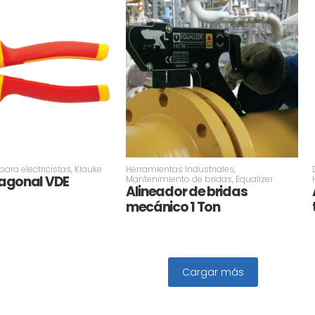
ara electricistas
,
Klauke
Herramientas Industriales
,
iagonal VDE
Mantenimiento de bridas
,
Equalizer
Alineador de bridas
mecánico 1 Ton
Cargar más