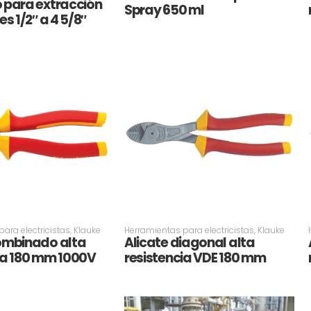
 para extracción
Spray 650 ml
es 1/2″ a 4 5/8″
ara electricistas
,
Klauke
Herramientas para electricistas
,
Klauke
ombinado alta
Alicate diagonal alta
ia 180 mm 1000V
resistencia VDE 180 mm