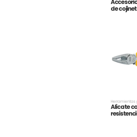
Accesorio
de cojinet
Herramientas p
Alicate c
resistenc