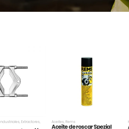
Industriales
,
Extractores
,
Aceites
,
Rems
Aceite de roscar Spezial