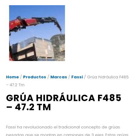
Home
/
Productos
/
Marcas
/
Fassi
/ Grúa hidráulica F485
– 47.2 Tm
GRÚA HIDRÁULICA F485
– 47.2 TM
Fassi ha revolucionado el tradicional concepto de grúas
pesadas que se montan en camiones de 3 ejes. Estas grúas