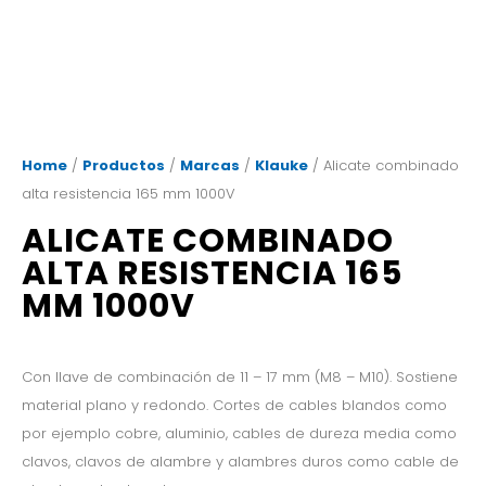
Home
/
Productos
/
Marcas
/
Klauke
/ Alicate combinado
alta resistencia 165 mm 1000V
ALICATE COMBINADO
ALTA RESISTENCIA 165
MM 1000V
Con llave de combinación de 11 – 17 mm (M8 – M10). Sostiene
material plano y redondo. Cortes de cables blandos como
por ejemplo cobre, aluminio, cables de dureza media como
clavos, clavos de alambre y alambres duros como cable de