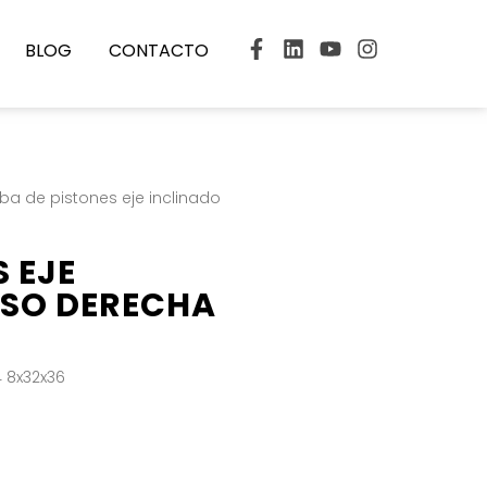
BLOG
CONTACTO
a de pistones eje inclinado
 EJE
ISO DERECHA
 8x32x36