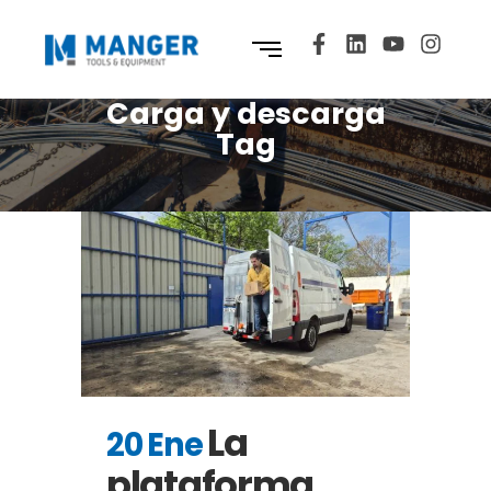
Carga y descarga
Tag
La
20 Ene
plataforma