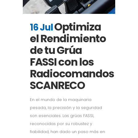
Optimiza
16 Jul
el Rendimiento
de tu Grúa
FASSI con los
Radiocomandos
SCANRECO
En el mundo de la maquinaria
pesada, la precisión y la seguridad
son esenciales. Las grúas FASSI,
reconocidas por su robustez y
fiabilidad, han dado un paso más en