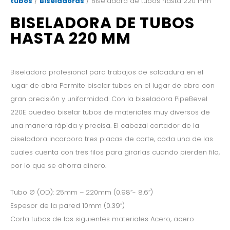
tubos
/
Biseladoras
/ Biseladora de tubos hasta 220 mm
BISELADORA DE TUBOS
HASTA 220 MM
Biseladora profesional para trabajos de soldadura en el
lugar de obra Permite biselar tubos en el lugar de obra con
gran precisión y uniformidad. Con la biseladora PipeBevel
220E puedeo biselar tubos de materiales muy diversos de
una manera rápida y precisa. El cabezal cortador de la
biseladora incorpora tres placas de corte, cada una de las
cuales cuenta con tres filos para girarlas cuando pierden filo,
por lo que se ahorra dinero.
Tubo Ø (OD): 25mm – 220mm (0.98”- 8.6”)
Espesor de la pared 10mm (0.39”)
Corta tubos de los siguientes materiales Acero, acero