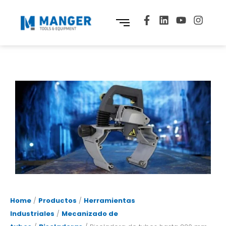
Home
/
Productos
/
Herramientas
Industriales
/
Mecanizado de