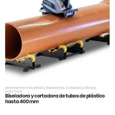
Herramientas Industriales
,
Biseladoras
,
Cortatubos
,
Marcas
,
Exact Tools
Biseladora y cortadora de tubos de plástico
hasta 400 mm