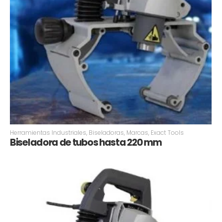
Herramientas Industriales
,
Biseladoras
,
Marcas
,
Exact Tools
Biseladora de tubos hasta 220 mm