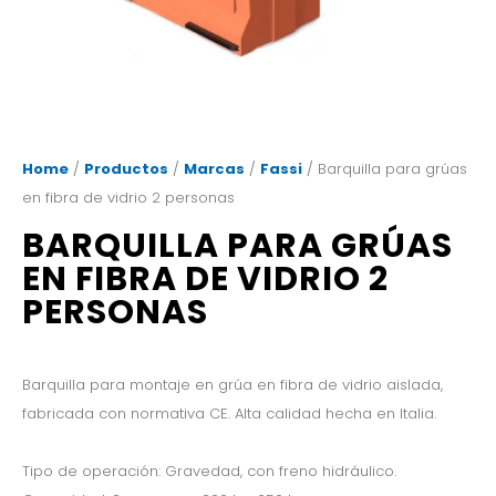
Home
/
Productos
/
Marcas
/
Fassi
/ Barquilla para grúas
en fibra de vidrio 2 personas
BARQUILLA PARA GRÚAS
EN FIBRA DE VIDRIO 2
PERSONAS
Barquilla para montaje en grúa en fibra de vidrio aislada,
fabricada con normativa CE. Alta calidad hecha en Italia.
Tipo de operación: Gravedad, con freno hidráulico.