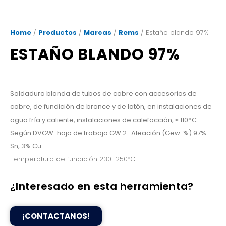
Home
/
Productos
/
Marcas
/
Rems
/ Estaño blando 97%
ESTAÑO BLANDO 97%
Soldadura blanda de tubos de cobre con accesorios de
cobre, de fundición de bronce y de latón, en instalaciones de
agua fría y caliente, instalaciones de calefacción, ≤ 110°C.
Según DVGW-hoja de trabajo GW 2. Aleación (Gew. %) 97%
Sn, 3% Cu.
Temperatura de fundición 230–250°C
¿Interesado en esta herramienta?
¡CONTACTANOS!