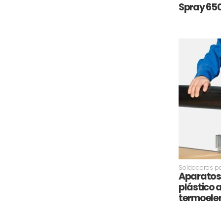
Spray 650
Soldadoras pa
Aparatos
plástico 
termoele