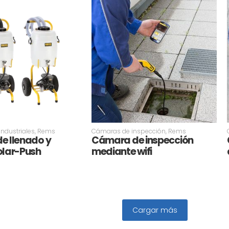
Industriales
,
Rems
Cámaras de inspección
,
Rems
e llenado y
Cámara de inspección
olar-Push
mediante wifi
Cargar más