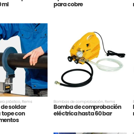
 ml
para cobre
ra plástico
,
Rems
Bombas de comprobación
,
Rems
 de soldar
Bomba de comprobación
a tope con
eléctrica hasta 60 bar
mentos