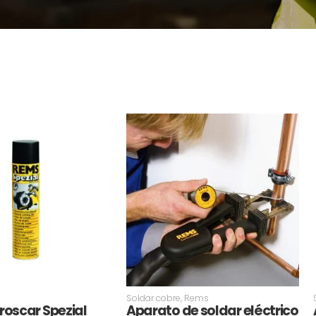
Soldar cobre
,
Rems
 roscar Spezial
Aparato de soldar eléctrico