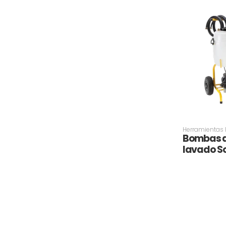
Herramientas 
Bombas d
lavado S