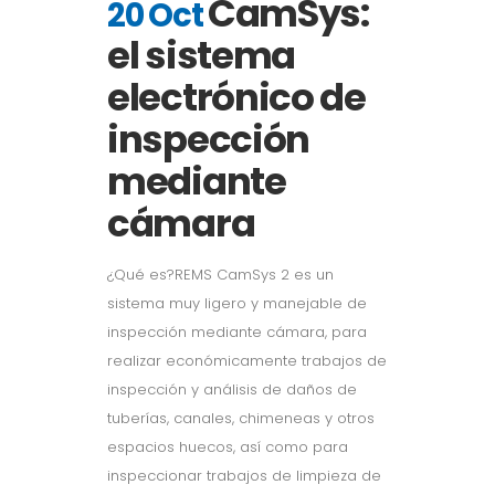
CamSys:
20 Oct
el sistema
electrónico de
inspección
mediante
cámara
¿Qué es?REMS CamSys 2 es un
sistema muy ligero y manejable de
inspección mediante cámara, para
realizar económicamente trabajos de
inspección y análisis de daños de
tuberías, canales, chimeneas y otros
espacios huecos, así como para
inspeccionar trabajos de limpieza de