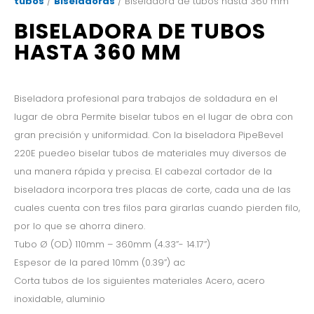
tubos
/
Biseladoras
/ Biseladora de tubos hasta 360 mm
BISELADORA DE TUBOS
HASTA 360 MM
Biseladora profesional para trabajos de soldadura en el
lugar de obra Permite biselar tubos en el lugar de obra con
gran precisión y uniformidad. Con la biseladora PipeBevel
220E puedeo biselar tubos de materiales muy diversos de
una manera rápida y precisa. El cabezal cortador de la
biseladora incorpora tres placas de corte, cada una de las
cuales cuenta con tres filos para girarlas cuando pierden filo,
por lo que se ahorra dinero.
Tubo Ø (OD) 110mm – 360mm (4.33”- 14.17”)
Espesor de la pared 10mm (0.39”) ac
Corta tubos de los siguientes materiales Acero, acero
inoxidable, aluminio