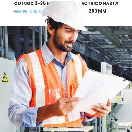
CU INOX 3-35 MM
ELÉCTRICO HASTA
280 MM
USD
80
USD
68
IVA Inc.