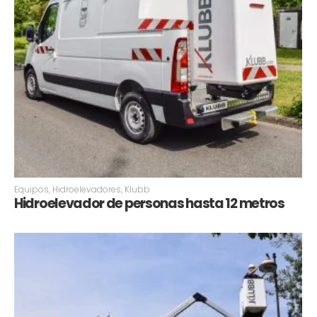
Equipos
,
Hidroelevadores
,
Klubb
Hidroelevador de personas hasta 12 metros