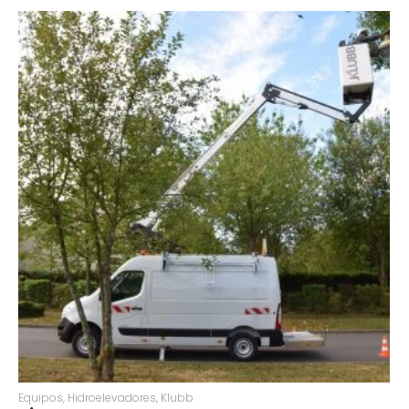
Equipos
,
Hidroelevadores
,
Klubb