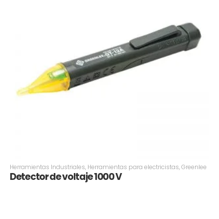
Herramientas Industriales
,
Herramientas para electricistas
,
Greenlee
Detector de voltaje 1000 V