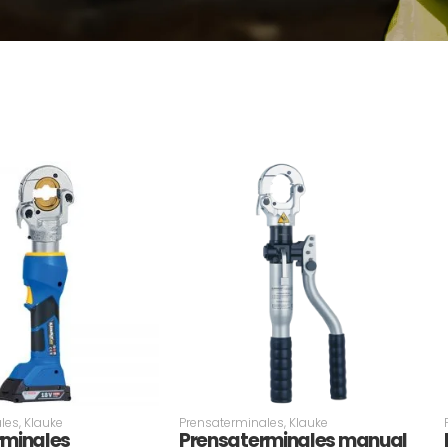
les
,
Klauke
Prensaterminales
,
Klauke
rminales
Prensaterminales manual