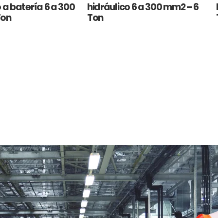
 a batería 6 a 300
hidráulico 6 a 300 mm2 – 6
Ton
Ton