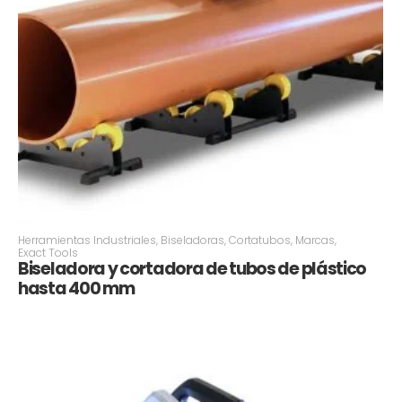
Herramientas Industriales
,
Biseladoras
,
Cortatubos
,
Marcas
,
Exact Tools
Biseladora y cortadora de tubos de plástico
hasta 400 mm