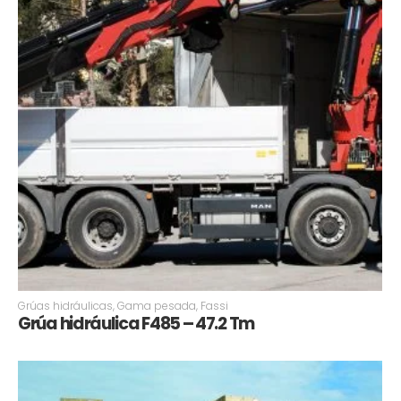
Grúas hidráulicas
,
Gama pesada
,
Fassi
Grúa hidráulica F485 – 47.2 Tm