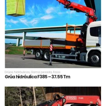
Grúas hidráulicas
,
Gama pesada
,
Fassi
Grúa hidráulica F385 – 37.55 Tm