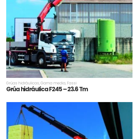
Grúas hidráulicas
,
Gama media
,
Fassi
Grúa hidráulica F245 – 23.6 Tm