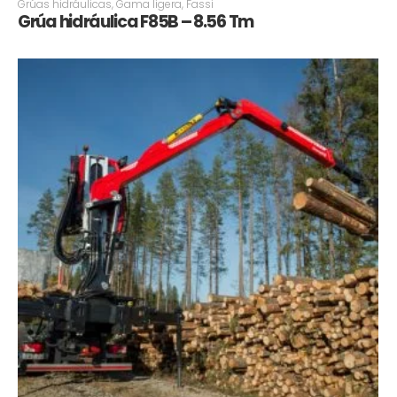
Grúas hidráulicas
,
Gama ligera
,
Fassi
Grúa hidráulica F85B – 8.56 Tm