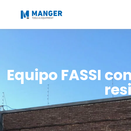
Equipo FASSI con
res