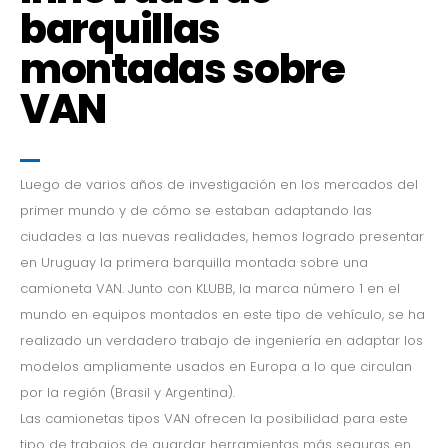
barquillas
montadas sobre
VAN
Luego de varios años de investigación en los mercados del
primer mundo y de cómo se estaban adaptando las
ciudades a las nuevas realidades, hemos logrado presentar
en Uruguay la primera barquilla montada sobre una
camioneta VAN. Junto con KLUBB, la marca número 1 en el
mundo en equipos montados en este tipo de vehículo, se ha
realizado un verdadero trabajo de ingeniería en adaptar los
modelos ampliamente usados en Europa a lo que circulan
por la región (Brasil y Argentina).
Las camionetas tipos VAN ofrecen la posibilidad para este
tipo de trabajos de guardar herramientas más seguras en