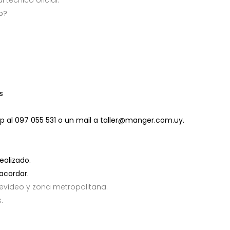
io?
s
p al 097 055 531 o un mail a taller@manger.com.uy.
ealizado.
acordar.
tevideo y zona metropolitana.
.